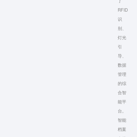
了
RFID
识
别、
灯光
引
导、
数据
管理
的综
合智
能平
台。
智能
档案