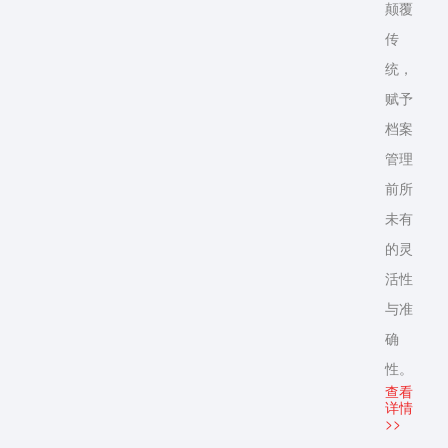
颠覆
传
统，
赋予
档案
管理
前所
未有
的灵
活性
与准
确
性。
查看
详情
>>