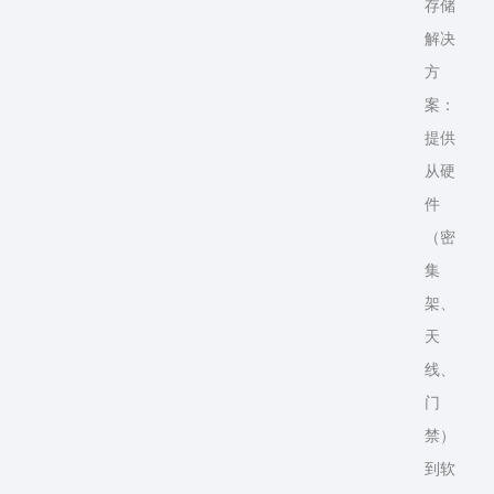
存储
解决
方
案：
提供
从硬
件
（密
集
架、
天
线、
门
禁）
到软