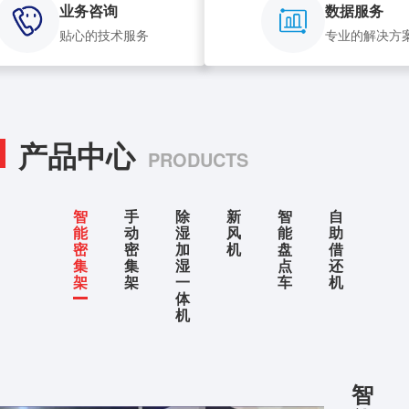
业务咨询
数据服务
贴心的技术服务
专业的解决方
产品中心
PRODUCTS
智
手
除
新
智
自
能
动
湿
风
能
助
密
密
加
机
盘
借
集
集
湿
点
还
架
架
一
车
机
体
机
智