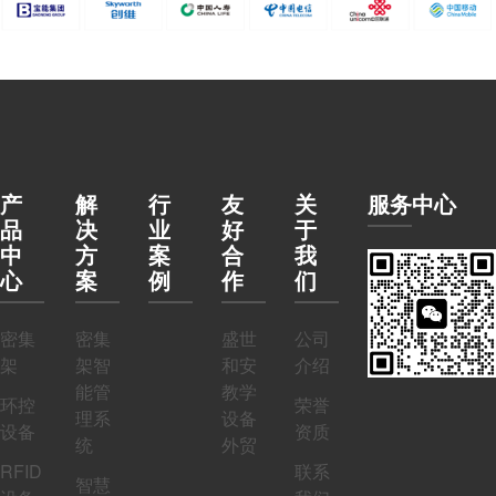
产
解
行
友
关
服务中心
品
决
业
好
于
中
方
案
合
我
心
案
例
作
们
密集
密集
盛世
公司
架
架智
和安
介绍
能管
教学
环控
荣誉
理系
设备
设备
资质
统
外贸
RFID
联系
智慧