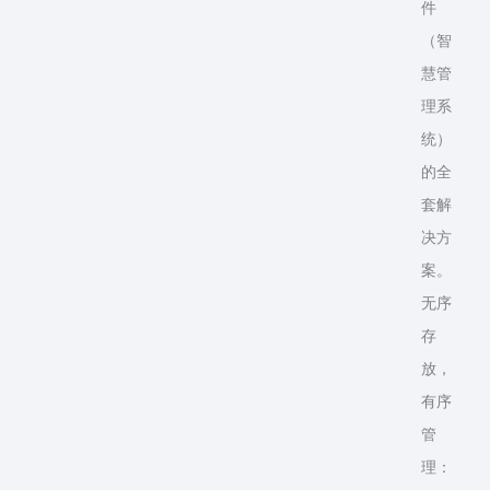
件
（智
慧管
理系
统）
的全
套解
决方
案。
无序
存
放，
有序
管
理：