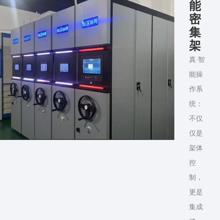
能
密
集
架
真·智
能操
作系
统：
不仅
仅是
架体
控
制，
更是
集成