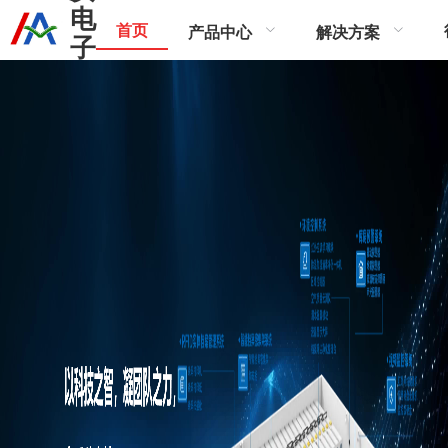
电
首页
产品中心
解决方案
子
科
技
有
限
公
司