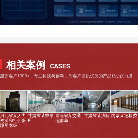
相关案例
CASES
服务客户1000+，专注科技与创新，为客户提供优质的产品贴心的服务
河北省某人力
甘肃省某戒毒
青海省某交通
甘肃省某法院
内蒙某纪检委
资源和社会保
所
运输局
障局本级